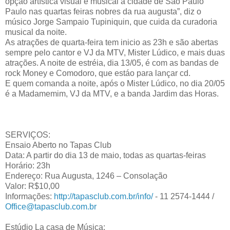
opção artística visual e musical a cidade de São Paulo
Paulo nas quartas feiras nobres da rua augusta”, diz o
músico Jorge Sampaio Tupiniquin, que cuida da curadoria
musical da noite.
As atrações de quarta-feira tem inicio as 23h e são abertas
sempre pelo cantor e VJ da MTV, Mister Lúdico, e mais duas
atrações. A noite de estréia, dia 13/05, é com as bandas de
rock Money e Comodoro, que estáo para lançar cd.
E quem comanda a noite, após o Mister Lúdico, no dia 20/05
é a Madamemim, VJ da MTV, e a banda Jardim das Horas.
SERVIÇOS:
Ensaio Aberto no Tapas Club
Data: A partir do dia 13 de maio, todas as quartas-feiras
Horário: 23h
Endereço: Rua Augusta, 1246 – Consolação
Valor: R$10,00
Informações:
http://tapasclub.com.br/info/
- 11 2574-1444 /
Office@tapasclub.com.br
Estúdio La casa de Música: