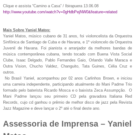
Clique e assista “Camino a Casa” / Ibirapuera 13.06.08
http://www.youtube.com/watch?v=0gHdbPejNW0&feature=related
Mais Sobre Yaniel Matos:
Yaniel Matos, músico cubano de 31 anos, foi violoncelista da Orquestra
Sinfônica de Santiago de Cuba e de Havana, e 1º violoncelo da Orquestra
Juvenil de Havana. Foi pianista e arranjador da melhores bandas de
música contemporânea cubana, tendo tocado com Buena Vista Social
Clube, Isaac Delgado, Pablo Fernandes Gaio, Orlando Valle Maraca e
Outra Vision, Chucho Valdez, Changuito, Tata Guines, Célia Cruz e
outros.
No Brasil Yaniel, acompanhou por 02 anos Carlinhos Brown, e iniciou
uma carreira independente, participando atualmente do Mani Padme Trio
formado pelo baterista Ricardo Mosca e o baixista Zeca Assumpção. O
Mani Padme lançou seu primeiro CD pela gravadora Italiana Red
Records, cujo cd ganhou o prêmio de melhor disco de jazz pela Revista
Jazz Magazine e deve lançar o 2º até o final deste ano.
Assessoria de Imprensa – Yaniel