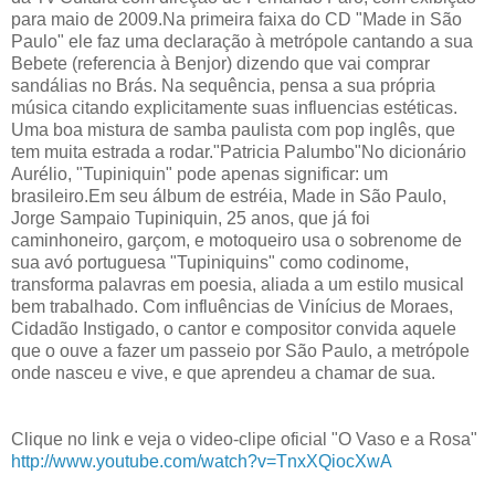
para maio de 2009.Na primeira faixa do CD "Made in São
Paulo" ele faz uma declaração à metrópole cantando a sua
Bebete (referencia à Benjor) dizendo que vai comprar
sandálias no Brás. Na sequência, pensa a sua própria
música citando explicitamente suas influencias estéticas.
Uma boa mistura de samba paulista com pop inglês, que
tem muita estrada a rodar."Patricia Palumbo"No dicionário
Aurélio, "Tupiniquin" pode apenas significar: um
brasileiro.Em seu álbum de estréia, Made in São Paulo,
Jorge Sampaio Tupiniquin, 25 anos, que já foi
caminhoneiro, garçom, e motoqueiro usa o sobrenome de
sua avó portuguesa "Tupiniquins" como codinome,
transforma palavras em poesia, aliada a um estilo musical
bem trabalhado. Com influências de Vinícius de Moraes,
Cidadão Instigado, o cantor e compositor convida aquele
que o ouve a fazer um passeio por São Paulo, a metrópole
onde nasceu e vive, e que aprendeu a chamar de sua.
Clique no link e veja o video-clipe oficial "O Vaso e a Rosa"
http://www.youtube.com/watch?v=TnxXQiocXwA