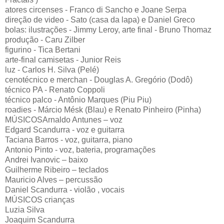
atores circenses - Franco di Sancho e Joane Serpa
direção de video - Sato (casa da lapa) e Daniel Greco
bolas: ilustrações - Jimmy Leroy, arte final - Bruno Thomaz
produção - Caru Zilber
figurino - Tica Bertani
arte-final camisetas - Junior Reis
luz - Carlos H. Silva (Pelé)
cenotécnico e merchan - Douglas A. Gregório (Dodô)
técnico PA - Renato Coppoli
técnico palco - Antônio Marques (Piu Piu)
roadies - Márcio Mésk (Blau) e Renato Pinheiro (Pinha)
MÚSICOSArnaldo Antunes – voz
Edgard Scandurra - voz e guitarra
Taciana Barros - voz, guitarra, piano
Antonio Pinto - voz, bateria, programações
Andrei Ivanovic – baixo
Guilherme Ribeiro – teclados
Mauricio Alves – percussão
Daniel Scandurra - violão , vocais
MÚSICOS crianças
Luzia Silva
Joaquim Scandurra