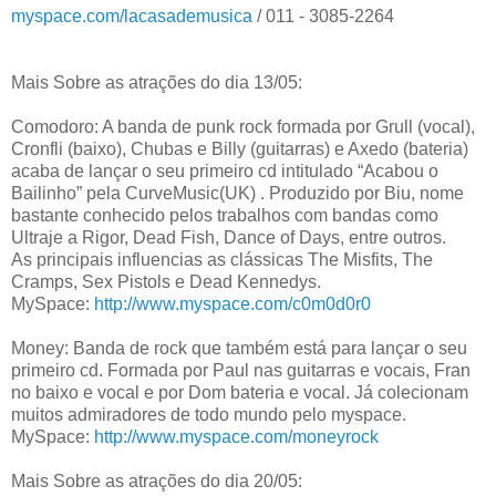
myspace.com/lacasademusica
/ 011 - 3085-2264
Mais Sobre as atrações do dia 13/05:
Comodoro: A banda de punk rock formada por Grull (vocal),
Cronfli (baixo), Chubas e Billy (guitarras) e Axedo (bateria)
acaba de lançar o seu primeiro cd intitulado “Acabou o
Bailinho” pela CurveMusic(UK) . Produzido por Biu, nome
bastante conhecido pelos trabalhos com bandas como
Ultraje a Rigor, Dead Fish, Dance of Days, entre outros.
As principais influencias as clássicas The Misfits, The
Cramps, Sex Pistols e Dead Kennedys.
MySpace:
http://www.myspace.com/c0m0d0r0
Money: Banda de rock que também está para lançar o seu
primeiro cd. Formada por Paul nas guitarras e vocais, Fran
no baixo e vocal e por Dom bateria e vocal. Já colecionam
muitos admiradores de todo mundo pelo myspace.
MySpace:
http://www.myspace.com/moneyrock
Mais Sobre as atrações do dia 20/05: