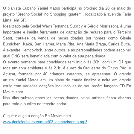
O pianista Cubano Yaniel Matos participa no próximo dia 20 de maio do
projeto “Brechó Social” no Shopping Iguatemi, localizado à avenida Faria
Lima, em SP.
Idealizado pela Social Way (Fernanda Suplicy e Sérgio Morrisson), é uma
importante e inédita ferramenta de captação de recurso para o Terceiro
Setor, trata-se da venda de peças doadas por nomes como
Gisele
Bündchen, Kaká, Ben Harper, Maria Rita, Ana Maria Braga, Carlos Burle,
Alexandre Herhcovitch, entre outros, e as personalidades podem escolher
qual ONG será beneficiada com o valor de sua peca doada.
O evento somente para convidados tem início às 20h, com um DJ que
toca um som ambiente e às 21h
é a vez da Orquestra do Grupo Pão
e
Açúcar, formada por 40 crianças carentes, se apresentar. O grande
artista Yaniel Matos em um piano de cauda finaliza a noite em grande
estilo com variadas canções incluindo as do seu recém lançado CD
En
Movimiento.
Nos dias subseqüentes as peças doadas pelos artistas ficam abertas
para todo o público no terceiro andar.
Clique e ouça a canção En Movimiento
www.danielaribeiro.com.br/03_enmovimento.mp3