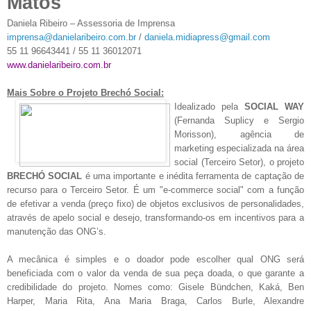
Matos
Daniela Ribeiro – Assessoria de Imprensa
imprensa@danielaribeiro.com.br
/
daniela.midiapress@gmail.com
55 11 96643441 / 55 11 36012071
www.danielaribeiro.com.br
Mais Sobre o Projeto Brechó Social:
Idealizado pela
SOCIAL WAY
(Fernanda Suplicy e Sergio
Morisson)
, agência de
marketing especializada na área
social (Terceiro Setor), o projeto
BRECHÓ SOCIAL
é uma importante e inédita ferramenta de captação de
recurso para o Terceiro Setor. É um "e-commerce social" com a função
de efetivar a venda (preço fixo) de objetos exclusivos de personalidades,
através de apelo social e desejo, transformando-os em incentivos para a
manutenção das ONG’s.
A mecânica é simples e o doador pode escolher qual ONG será
beneficiada com o valor da venda de sua peça doada, o que garante a
credibilidade do projeto. Nomes como: Gisele Bündchen, Kaká, Ben
Harper, Maria Rita, Ana Maria Braga, Carlos Burle, Alexandre