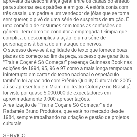
aproveita da desconfiança geral entre os casais do enredo
para subornar seus patrões e amigos. A estória conta com
três casais, um padre e um vendedor de jóias que se torna,
sem querer, o pivô de uma série de suspeitas de traição. É
uma comédia de costumes com todas as confusões do
gênero. Tem como fio condutor a empregada Olímpia que
complica e descomplica a ação, e uma série de
personagens à beira de um ataque de nervos.
O sucesso deve-se à agilidade do texto que fornece boas
piadas do começo ao fim da peça, sucesso que garantiu a
“Trair e Coçar é Só Começar” presença Guinness Book nas
edições de 1994, 95, 96 e 97 como a mais longa temporada
ininterrupta em cartaz do teatro nacional o espetáculo
também foi agraciado com Prêmio Quality Cultural de 2005.
Já se apresentou em Miami no Teatro Colony e no Brasil já
foi visto por quase 5.000.000 de expectadores em
aproximadamente 9.000 apresentações.
A realização de “Trair e Coçar é Só Começar” é da
Radamés Bruno Produtora, que está no mercado desde
1984, sempre trabalhando na criação e gestão de projetos
culturais.
SERVIÇO