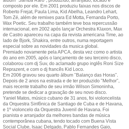
álbum "Samba Raro", produzido, arranjado, tocado e
composto por ele. Em 2001 produziu faixas nos discos de
Roberto Frejat, Paula Lima, Kid Abelha, Leandro Lehart,
Tom Zé, além de remixes para Ed Motta, Fernanda Porto,
Wax Poetic. Seu trabalho também teve boa repercussão
internacional, em 2002 após lançar Orchestra Klaxon, Max
de Castro apareceu na capa da revista americana Time, ao
lado de Bjork, Shakira, entre outros, numa reportagem
especial sobre as novidades da musica global.
Premiado novamente pela APCA, desta vez como o artista
do ano em 2005, após o lançamento de seu terceiro disco,
colaborou com dj Suv, do aclamado grupo inglês Roni Size
Reprazent, e com o dj francês Kid Loco.
Em 2006 gravou seu quarto álbum "Balanço das Horas".
Depois de 2 anos na estrada e de ter produzido "Melhor",
mais recente trabalho de seu irmão Wilson Simoninha,
pretende se dedicar a gravação de seu novo disco.
Yaniel Matos, músico cubano de 31 anos, foi violoncelista
da Orquestra Sinfônica de Santiago de Cuba e de Havana,
e 1º violoncelo da Orquestra Juvenil de Havana. Foi
pianista e arranjador da melhores bandas de música
contemporânea cubana, tendo tocado com Buena Vista
Social Clube, Isaac Delgado, Pablo Fernandes Gaio,