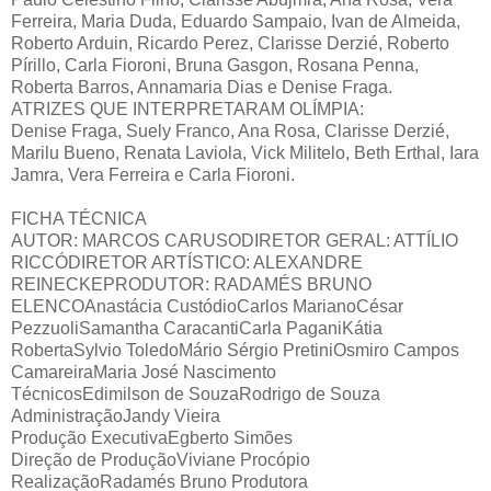
Ferreira, Maria Duda, Eduardo Sampaio, Ivan de Almeida,
Roberto Arduin, Ricardo Perez, Clarisse Derzié, Roberto
Pírillo, Carla Fioroni, Bruna Gasgon, Rosana Penna,
Roberta Barros, Annamaria Dias e Denise Fraga.
ATRIZES QUE INTERPRETARAM OLÍMPIA:
Denise Fraga, Suely Franco, Ana Rosa, Clarisse Derzié,
Marilu Bueno, Renata Laviola, Vick Militelo, Beth Erthal, Iara
Jamra, Vera Ferreira e Carla Fioroni.
FICHA TÉCNICA
AUTOR: MARCOS CARUSODIRETOR GERAL: ATTÍLIO
RICCÓDIRETOR ARTÍSTICO: ALEXANDRE
REINECKEPRODUTOR: RADAMÉS BRUNO
ELENCOAnastácia CustódioCarlos MarianoCésar
PezzuoliSamantha CaracantiCarla PaganiKátia
RobertaSylvio ToledoMário Sérgio PretiniOsmiro Campos
CamareiraMaria José Nascimento
TécnicosEdimilson de SouzaRodrigo de Souza
AdministraçãoJandy Vieira
Produção ExecutivaEgberto Simões
Direção de ProduçãoViviane Procópio
RealizaçãoRadamés Bruno Produtora