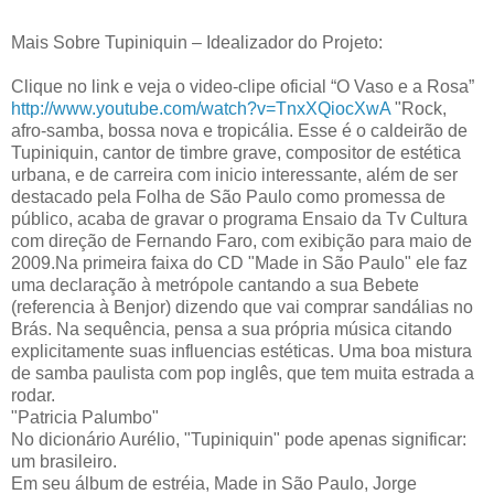
Mais Sobre Tupiniquin – Idealizador do Projeto:
Clique no link e veja o video-clipe oficial “O Vaso e a Rosa”
http://www.youtube.com/watch?v=TnxXQiocXwA
"Rock,
afro-samba, bossa nova e tropicália. Esse é o caldeirão de
Tupiniquin, cantor de timbre grave, compositor de estética
urbana, e de carreira com inicio interessante, além de ser
destacado pela Folha de São Paulo como promessa de
público, acaba de gravar o programa Ensaio da Tv Cultura
com direção de Fernando Faro, com exibição para maio de
2009.Na primeira faixa do CD "Made in São Paulo" ele faz
uma declaração à metrópole cantando a sua Bebete
(referencia à Benjor) dizendo que vai comprar sandálias no
Brás. Na sequência, pensa a sua própria música citando
explicitamente suas influencias estéticas. Uma boa mistura
de samba paulista com pop inglês, que tem muita estrada a
rodar.
"Patricia Palumbo"
No dicionário Aurélio, "Tupiniquin" pode apenas significar:
um brasileiro.
Em seu álbum de estréia, Made in São Paulo, Jorge