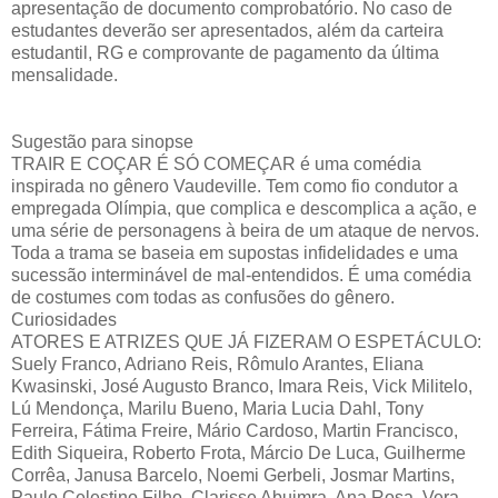
apresentação de documento comprobatório. No caso de
estudantes deverão ser apresentados, além da carteira
estudantil, RG e comprovante de pagamento da última
mensalidade.
Sugestão para sinopse
TRAIR E COÇAR É SÓ COMEÇAR é uma comédia
inspirada no gênero Vaudeville. Tem como fio condutor a
empregada Olímpia, que complica e descomplica a ação, e
uma série de personagens à beira de um ataque de nervos.
Toda a trama se baseia em supostas infidelidades e uma
sucessão interminável de mal-entendidos. É uma comédia
de costumes com todas as confusões do gênero.
Curiosidades
ATORES E ATRIZES QUE JÁ FIZERAM O ESPETÁCULO:
Suely Franco, Adriano Reis, Rômulo Arantes, Eliana
Kwasinski, José Augusto Branco, Imara Reis, Vick Militelo,
Lú Mendonça, Marilu Bueno, Maria Lucia Dahl, Tony
Ferreira, Fátima Freire, Mário Cardoso, Martin Francisco,
Edith Siqueira, Roberto Frota, Márcio De Luca, Guilherme
Corrêa, Janusa Barcelo, Noemi Gerbeli, Josmar Martins,
Paulo Celestino Filho, Clarisse Abujmra, Ana Rosa, Vera