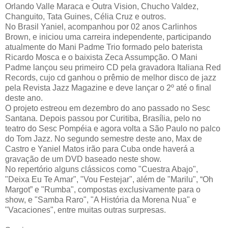
Orlando Valle Maraca e Outra Vision, Chucho Valdez,
Changuito, Tata Guines, Célia Cruz e outros.
No Brasil Yaniel, acompanhou por 02 anos Carlinhos
Brown, e iniciou uma carreira independente, participando
atualmente do Mani Padme Trio formado pelo baterista
Ricardo Mosca e o baixista Zeca Assumpção. O Mani
Padme lançou seu primeiro CD pela gravadora Italiana Red
Records, cujo cd ganhou o prêmio de melhor disco de jazz
pela Revista Jazz Magazine e deve lançar o 2º até o final
deste ano.
O projeto estreou em dezembro do ano passado no Sesc
Santana. Depois passou por Curitiba, Brasília, pelo no
teatro do Sesc Pompéia e agora volta a São Paulo no palco
do Tom Jazz. No segundo semestre deste ano, Max de
Castro e Yaniel Matos irão para Cuba onde haverá a
gravação de um DVD baseado neste show.
No repertório alguns clássicos como "Cuestra Abajo",
"Deixa Eu Te Amar", "Vou Festejar", além de "Marilu", “Oh
Margot” e "Rumba", compostas exclusivamente para o
show, e "Samba Raro", "A História da Morena Nua" e
"Vacaciones", entre muitas outras surpresas.