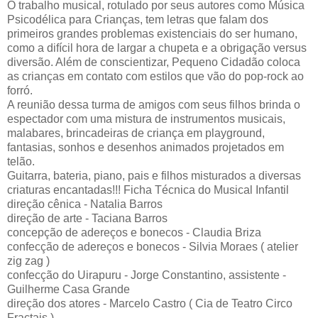
O trabalho musical, rotulado por seus autores como Música
Psicodélica para Crianças, tem letras que falam dos
primeiros grandes problemas existenciais do ser humano,
como a difícil hora de largar a chupeta e a obrigação versus
diversão. Além de conscientizar, Pequeno Cidadão coloca
as crianças em contato com estilos que vão do pop-rock ao
forró.
A reunião dessa turma de amigos com seus filhos brinda o
espectador com uma mistura de instrumentos musicais,
malabares, brincadeiras de criança em playground,
fantasias, sonhos e desenhos animados projetados em
telão.
Guitarra, bateria, piano, pais e filhos misturados a diversas
criaturas encantadas!!! Ficha Técnica do Musical Infantil
direção cênica - Natalia Barros
direção de arte - Taciana Barros
concepção de adereços e bonecos - Claudia Briza
confecção de adereços e bonecos - Silvia Moraes ( atelier
zig zag )
confecção do Uirapuru - Jorge Constantino, assistente -
Guilherme Casa Grande
direção dos atores - Marcelo Castro ( Cia de Teatro Circo
Fractais )