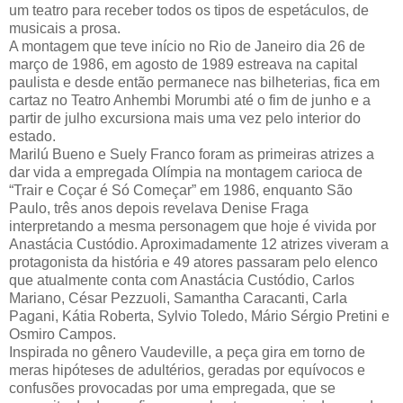
um teatro para receber todos os tipos de espetáculos, de
musicais a prosa.
A montagem que teve início no Rio de Janeiro dia 26 de
março de 1986, em agosto de 1989 estreava na capital
paulista e desde então permanece nas bilheterias, fica em
cartaz no Teatro Anhembi Morumbi até o fim de junho e a
partir de julho excursiona mais uma vez pelo interior do
estado.
Marilú Bueno e Suely Franco foram as primeiras atrizes a
dar vida a empregada Olímpia na montagem carioca de
“Trair e Coçar é Só Começar” em 1986, enquanto São
Paulo, três anos depois revelava Denise Fraga
interpretando a mesma personagem que hoje é vivida por
Anastácia Custódio. Aproximadamente 12 atrizes viveram a
protagonista da história e 49 atores passaram pelo elenco
que atualmente conta com Anastácia Custódio, Carlos
Mariano, César Pezzuoli, Samantha Caracanti, Carla
Pagani, Kátia Roberta, Sylvio Toledo, Mário Sérgio Pretini e
Osmiro Campos.
Inspirada no gênero Vaudeville, a peça gira em torno de
meras hipóteses de adultérios, geradas por equívocos e
confusões provocadas por uma empregada, que se