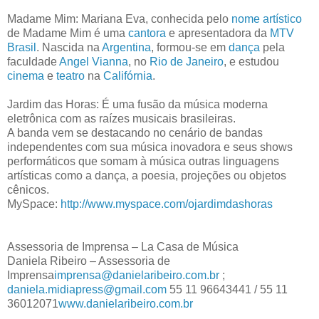
Madame Mim: Mariana Eva, conhecida pelo
nome artístico
de Madame Mim é uma
cantora
e apresentadora da
MTV
Brasil
. Nascida na
Argentina
, formou-se em
dança
pela
faculdade
Angel Vianna
, no
Rio de Janeiro
, e estudou
cinema
e
teatro
na
Califórnia
.
Jardim das Horas: É uma fusão da música moderna
eletrônica com as raízes musicais brasileiras.
A banda vem se destacando no cenário de bandas
independentes com sua música inovadora e seus shows
performáticos que somam à música outras linguagens
artísticas como a dança, a poesia, projeções ou objetos
cênicos.
MySpace:
http://www.myspace.com/ojardimdashoras
Assessoria de Imprensa – La Casa de Música
Daniela Ribeiro – Assessoria de
Imprensa
imprensa@danielaribeiro.com.br
;
daniela.midiapress@gmail.com
55 11 96643441 / 55 11
36012071
www.danielaribeiro.com.br