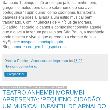
Sampaio Tupiniquin, 25 anos, que já foi caminhoneiro,
garçom, e motoqueiro usa o sobrenome de sua avó
portuguesa "Tupiniquins" como codinome, transforma
palavras em poesia, aliada a um estilo musical bem
trabalhado. Com influências de Vinícius de Moraes,
Cidadão Instigado, o cantor e compositor convida aquele
que o ouve a fazer um passeio por São Paulo, a metrópole
onde nasceu e vive, e que aprendeu a chamar de sua.
MySpace:
myspace.com/tupiniquin
Blog:
amor-e-coragem.blogspot.com
Daniela Ribeiro - Assessora de Imprensa
às
16:02
Nenhum comentário:
Compartilhar
quinta-feira, 7 de maio de 2009
TEATRO ANHEMBI MORUMBI
APRESENTA: ‘PEQUENO CIDADÃO’
UM MUSICAL INFANTIL DE ARNALDO