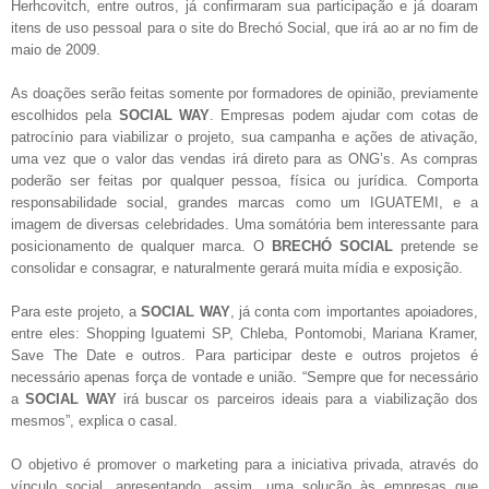
Herhcovitch, entre outros, já confirmaram sua participação e já doaram
itens de uso pessoal para o site do Brechó Social, que irá
ao ar no fim de
maio de 2009.
As doações serão feitas somente por formadores de opinião, previamente
escolhidos pela
SOCIAL WAY
. Empresas podem ajudar com cotas de
patrocínio para viabilizar o projeto, sua campanha e ações de ativação,
uma vez que o valor das vendas irá direto para as ONG’s. As compras
poderão ser feitas por qualquer pessoa, física ou jurídica. Comporta
responsabilidade social, grandes marcas como um IGUATEMI, e a
imagem de diversas celebridades. Uma somátória bem interessante para
posicionamento de qualquer marca. O
BRECHÓ SOCIAL
pretende se
consolidar e consagrar, e naturalmente gerará muita mídia e exposição.
Para este projeto, a
SOCIAL WAY
, já conta com importantes apoiadores,
entre eles: Shopping Iguatemi SP, Chleba, Pontomobi, Mariana Kramer,
Save The Date e outros. Para participar deste e outros projetos é
necessário apenas força de vontade e união. “Sempre que for necessário
a
SOCIAL WAY
irá buscar os parceiros ideais para a viabilização dos
mesmos”, explica o casal.
O objetivo é promover o marketing para a iniciativa privada, através do
vínculo social, apresentando, assim, uma solução às empresas que